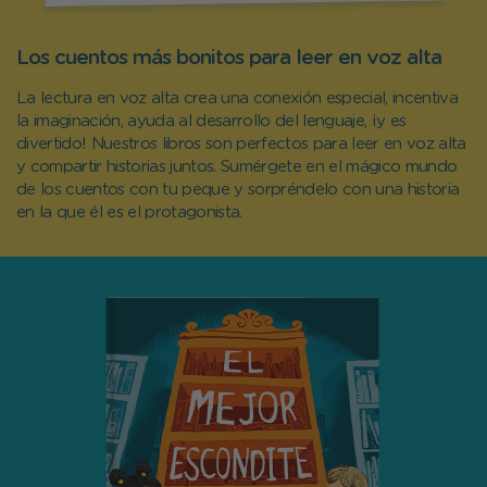
Los cuentos más bonitos para leer en voz alta
La lectura en voz alta crea una conexión especial, incentiva
la imaginación, ayuda al desarrollo del lenguaje, ¡y es
divertido! Nuestros libros son perfectos para leer en voz alta
y compartir historias juntos. Sumérgete en el mágico mundo
de los cuentos con tu peque y sorpréndelo con una historia
en la que él es el protagonista.