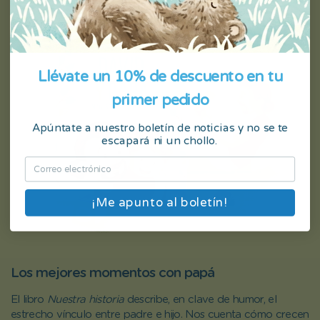
Llévate un 10% de descuento en tu
primer pedido
Apúntate a nuestro boletín de noticias y no se te
escapará ni un chollo.
¡Me apunto al boletín!
Los mejores momentos con papá
El libro
Nuestra historia
describe, en clave de humor, el
estrecho vínculo entre padre e hijo. Nos cuenta cómo crecen