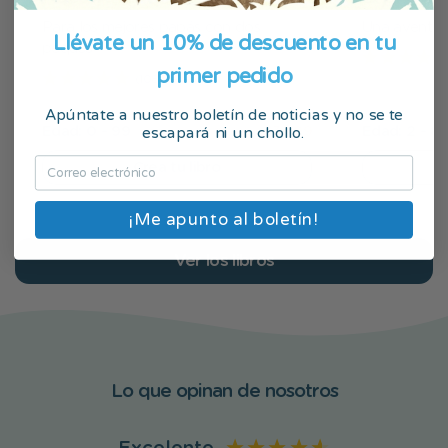
Para los mejores papás con dos
Una aventur
Llévate un 10% de descuento en tu
peques
primer pedido
(108 Reseñas)
Apúntate a nuestro boletín de noticias y no se te
escapará ni un chollo.
Edad: 0 - 99
$39.99
Edad: 2 - 8
Crea tu libro
¡Me apunto al boletín!
Ver los libros
Lo que opinan de nosotros