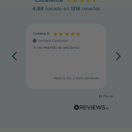
Excelente
4,89
basado en
1516
reseñas
Cristina D
Cristin
Verified Customer
Veri
A mi marido le encantó
Muy li
Madrid, ES, 2 hace semanas
Pausa