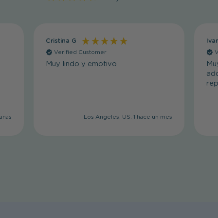
Cristina G
Iva
Verified Customer
V
Muy lindo y emotivo
Muy
adq
rep
anas
Los Angeles, US, 1 hace un mes