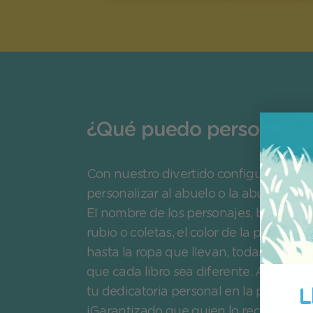
¿Qué puedo personaliza
Con nuestro divertido configurador p
personalizar al abuelo o la abuela junto
El nombre de los personajes, barba, pel
rubio o coletas, el color de la piel, gafa
hasta la ropa que llevan, todas son op
que cada libro sea diferente. Además
L
tu dedicatoria personal en la primera 
¡Garantizado que quien lo reciba se e