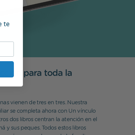
e te
cción para toda la
nas vienen de tres en tres. Nuestra
iliar se completa ahora con Un vínculo
ros dos libros centran la atención en el
á y sus peques. Todos estos libros