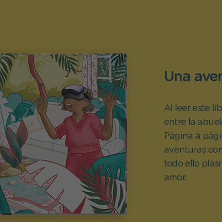
Una aven
Al leer este l
entre la abuel
Página a pági
aventuras com
todo ello plas
amor.