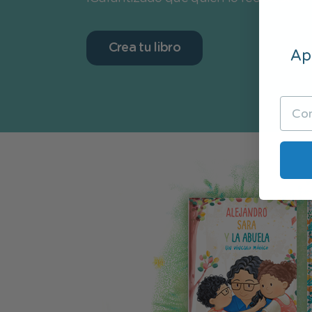
Crea tu libro
Apú