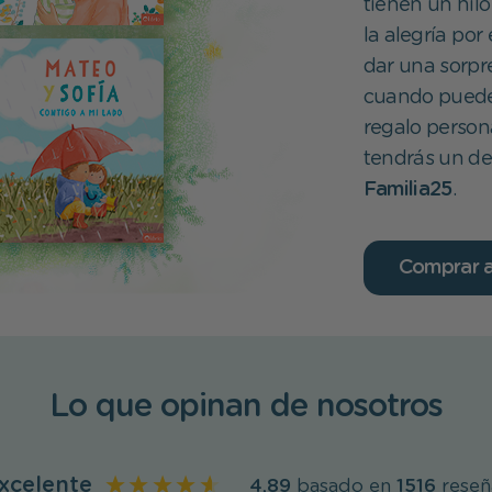
tienen un hilo
la alegría por
dar una sorpre
cuando puedes
regalo person
tendrás un d
Familia25
.
Comprar 
Lo que opinan de nosotros
xcelente
4,89
basado en
1516
reseñ