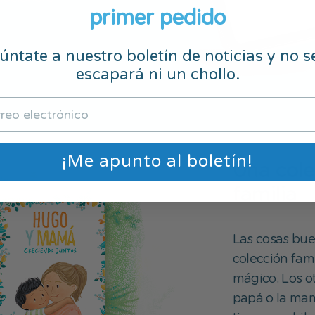
primer pedido
ntate a nuestro boletín de noticias y no s
escapará ni un chollo.
¡Me apunto al boletín!
Una cole
familia
Las cosas bue
colección fam
mágico. Los ot
papá o la mam