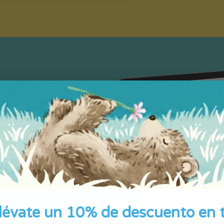
r?
uedes
 a sus nietos.
o corto y
s, audífonos y
ciones para
 puedes poner
lévate un 10% de descuento en 
página.
mocionará!