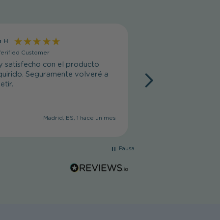
n H
ENCARNACION R
erified Customer
Verified Customer
 satisfecho con el producto
Muy bien hechos
uirido. Seguramente volveré a
etir.
Madrid, ES, 1 hace un mes
Albolo
Pausa