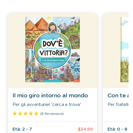
Il mio giro intorno al mondo
Con te al
Per gli avventurieri 'cerca e trova'
Per fratelli e
(8 Recensioni)
Età: 2 - 7
$34.99
Età: 0 - 8