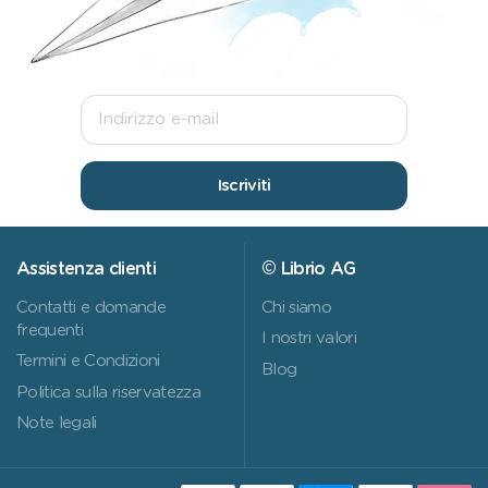
Iscriviti
Assistenza clienti
© Librio AG
Contatti e domande
Chi siamo
frequenti
I nostri valori
Termini e Condizioni
Blog
Politica sulla riservatezza
Note legali