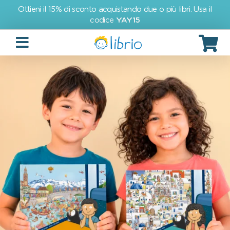
Ottieni il 15% di sconto acquistando due o più libri. Usa il
codice
YAY15