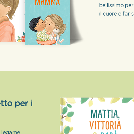
bellissimo pe
il cuore e fa
tto per i
l legame