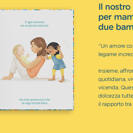
Il nostro
per mam
due bam
“Un amore come
legame incredi
Insieme, affron
quotidiana, v
vicenda. Ques
dolcezza tutt
il rapporto tra