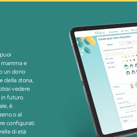
 puoi
lla mamma e
ro un dono
 della storia,
potrai vedere
in futuro.
le, è
 seno o al
re configurati
elle di età