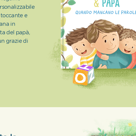
ersonalizzabile
 toccante e
iana in
sta del papà,
n grazie di