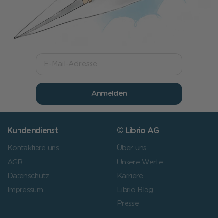
Anmelden
Kundendienst
© Librio AG
Kontaktiere uns
Über uns
AGB
Unsere Werte
Datenschutz
Karriere
Impressum
Librio Blog
Presse