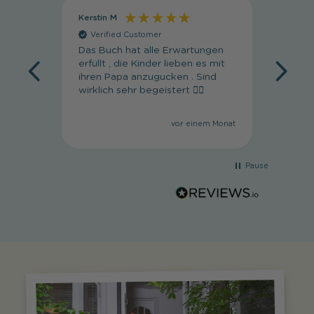
Kerstin M
Regula
Verified Customer
Veri
Das Buch hat alle Erwartungen
Super 
erfüllt , die Kinder lieben es mit
wunde
ihren Papa anzugucken . Sind
wirklich sehr begeistert 👍🏼
vor einem Monat
Pause