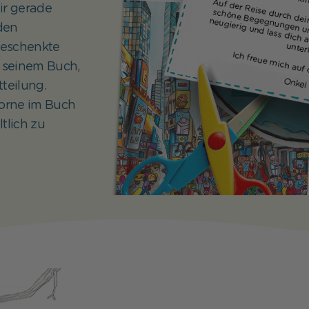
dir gerade
 den
beschenkte
 seinem Buch,
teilung.
orne im Buch
tlich zu