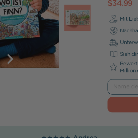
$34.99
Kommunion
Mit Li
Nachha
Unterw
Sieh di
Bewerte
Million