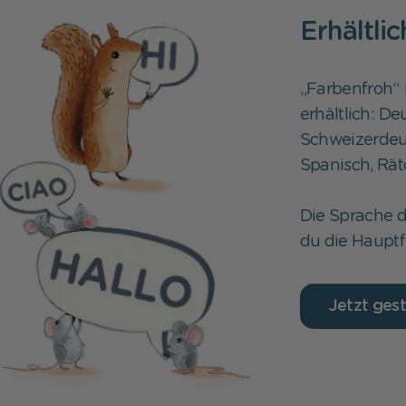
Erhältli
„Farbenfroh“ 
erhältlich: De
Schweizerdeuts
Spanisch, Rät
Die Sprache 
du die Hauptfi
Jetzt gest