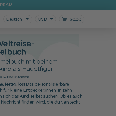
RRA15
Deutsch
USD
$0.00
eltreise-
elbuch
melbuch mit deinem
kind als Hauptfigur
(843 Bewertungen)
, fertig, los! Das personalisierbare
ür kleine Entdecker:innen. In zehn
 sich das Kind selbst suchen. Ob es auch
Alle personalisierten Produkte
Geschenke für Kinder
Zur Einschulung
Unser Blog
Nachricht finden wird, die du versteckt