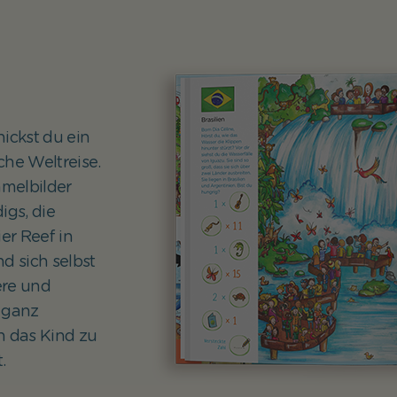
ickst du ein
che Weltreise.
melbilder
igs, die
er Reef in
d sich selbst
ere und
 ganz
n das Kind zu
.