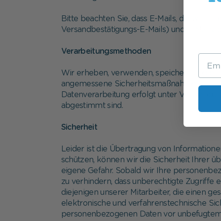
Bitte beachten Sie, dass E-Mails, die wir Ih
Versandbestätigungs-E-Mails) und E-Mails, 
Verarbeitungsmethoden
Wir erheben, verwenden, speichern und ent
angemessene Sicherheitsmaßnahmen, um unbe
Datenverarbeitung erfolgt unter Verwendun
abgestimmt sind.
Sicherheit
Leider ist die Übertragung von Information
schützen, können wir die Sicherheit Ihrer 
eigene Gefahr. Sobald wir Ihre personenbe
zu verhindern, dass unberechtigte Zugriffe 
diejenigen unserer Mitarbeiter, die einen g
elektronische und verfahrenstechnische Si
personenbezogenen Daten vor unbefugtem Z