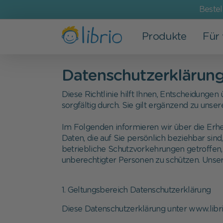
Beste
Produkte
Für
Bücher
Für Kinder
Beliebte Anlässe
Das Unternehmen
Datenschutzerklärung
Alle Bücher
Baby
Geburt
Wir stellen uns vor
Diese Richtlinie hilft Ihnen, Entscheidungen
sorgfältig durch. Sie gilt ergänzend zu uns
Neuerscheinungen
0-3 Jahre
Geburtstag
Librio weiterempfehlen
Im Folgenden informieren wir über die Er
Bestseller
3-6 Jahre
Vatertag
Bei Librio arbeiten
Daten, die auf Sie persönlich beziehbar sin
betriebliche Schutzvorkehrungen getroffen, 
Personalisierte Kinderbücher
Schulkinder
Muttertag
Angebote
unberechtigter Personen zu schützen. Unse
Personalisierte Wimmelbücher
Geschwister
Weihnachten
Presse
1. Geltungsbereich Datenschutzerklärung
Gutenachtgeschichten
Diese Datenschutzerklärung unter www.libri