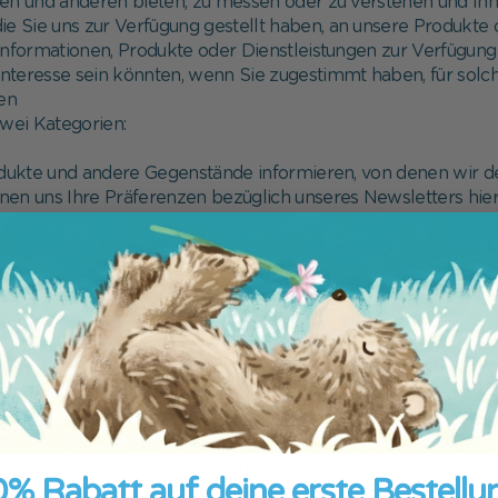
nen und anderen bieten, zu messen oder zu verstehen und Ihn
ie Sie uns zur Verfügung gestellt haben, an unsere Produkte
Informationen, Produkte oder Dienstleistungen zur Verfügung 
 Interesse sein könnten, wenn Sie zugestimmt haben, für sol
ren
 zwei Kategorien:
rodukte und andere Gegenstände informieren, von denen wir d
en uns Ihre Präferenzen bezüglich unseres Newsletters hier 
Ihrem Librio-Konto senden ("Servicemeldungen"), insbesondere
em Online-Warenkorb zu erinnern
e aufgegeben haben
en, die Sie bei Librio aufgegeben haben, zu erfassen
ntakt mit unserem Kundenservice-Team zu erfassen
h Ihren Vorstellungen zu handeln. Bitte beachten Sie jedoch,
% Rabatt auf deine erste Bestellu
 auf Servicemeldungen wirksam werden.