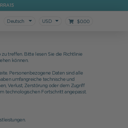
RRA15
Deutsch
USD
$0.00
 treffen. Bitte lesen Sie die Richtlinie
nsehen können.
ite. Personenbezogene Daten sind alle
r haben umfangreiche technische und
en, Verlust, Zerstörung oder dem Zugriff
m technologischen Fortschritt angepasst.
Alle personalisierten Produkte
Geschenke für Kinder
Zur Einschulung
Unser Blog
tleistungen.