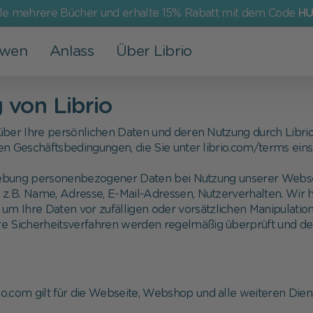
lle mehrere Bücher und erhalte 15% Rabatt mit dem Code
HU
 wen
Anlass
Über Librio
Andere Produkte
Für Erwachsene
Events
Unsere Werte
 von Librio
Grußkarten
Papa
Valentinstag
Mehr als ein Buch
 über Ihre persönlichen Daten und deren Nutzung durch Librio zu
eren Geschäftsbedingungen, die Sie unter librio.com/terms ei
Geburtsposter
Mama
Nikolaus
Nachhaltigkeit
hebung personenbezogener Daten bei Nutzung unserer Webse
Adventskalender
Oma und Opa
Taufe
Soziales Engagement
d, z. B. Name, Adresse, E-Mail-Adressen, Nutzerverhalten. Wi
um Ihre Daten vor zufälligen oder vorsätzlichen Manipulation
Familie
Einschulung
re Sicherheitsverfahren werden regelmäßig überprüft und de
Partner
Ostern
Namenstag
o.com gilt für die Webseite, Webshop und alle weiteren Diens
Kindertag