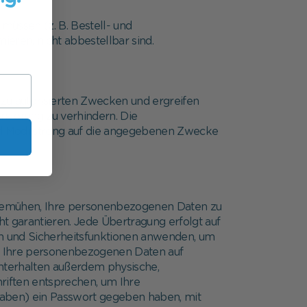
 müssen (z. B. Bestell- und
eren, nicht abbestellbar sind.
u autorisierten Zwecken und ergreifen
störung zu verhindern. Die
nd Modi streng auf die angegebenen Zwecke
ns bemühen, Ihre personenbezogenen Daten zu
t garantieren. Jede Übertragung erfolgt auf
n und Sicherheitsfunktionen anwenden, um
auf Ihre personenbezogenen Daten auf
unterhalten außerdem physische,
riften entsprechen, um Ihre
aben) ein Passwort gegeben haben, mit