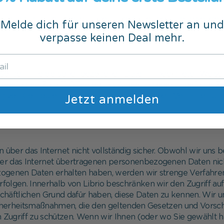
nen direkt zu Ihren Bestellungen und Käufen von Librio senden
Melde dich für unseren Newsletter an und
die Sie über Änderungen unserer Nutzungsbedingungen informi
verpasse keinen Deal mehr.
sorgen Ihre personenbezogenen Daten in geeigneter Weise z
fugten Zugriff, Offenlegung, Änderung oder unbefugte Zer
g von Computern, wobei die organisatorischen Verfahren u
Jetzt anmelden
en über das Internet nicht vollständig sicher. Obwohl wir u
über das Internet übertragenen personenbezogenen Daten nich
zogenen Daten erhalten haben, werden wir strenge Verfahre
erfolgen. Innerhalb von Librio beschränken wir den Zugriff 
eschäftlichen Grund dafür haben, diese Daten zu kennen. Wir 
cherheitsmaßnahmen, die den geltenden Gesetzen und Vorsch
ugriff zu schützen. Wenn wir Ihnen (oder wo Sie gewählt h