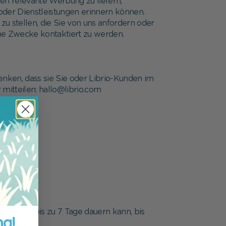
en relevante Werbung zu liefern;
 oder Dienstleistungen erinnern können.
zu stellen, die Sie von uns anfordern oder
che Zwecke kontaktiert zu werden.
enken, dass sie Sie oder Librio-Kunden im
mitteilen: hallo@librio.com
 dass es bis zu 7 Tage dauern kann, bis
ng!