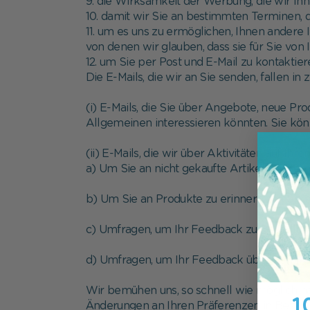
9. die Wirksamkeit der Werbung, die wir Ih
10. damit wir Sie an bestimmten Terminen, d
11. um es uns zu ermöglichen, Ihnen andere 
von denen wir glauben, dass sie für Sie von
12. um Sie per Post und E-Mail zu kontaktie
Die E-Mails, die wir an Sie senden, fallen in
(i) E-Mails, die Sie über Angebote, neue P
Allgemeinen interessieren könnten. Sie könn
(ii) E-Mails, die wir über Aktivitäten auf 
a) Um Sie an nicht gekaufte Artikel in Ihr
b) Um Sie an Produkte zu erinnern, die Si
c) Umfragen, um Ihr Feedback zu Bestellung
d) Umfragen, um Ihr Feedback über den Ko
Wir bemühen uns, so schnell wie möglich nac
10
Änderungen an Ihren Präferenzen in Bezug