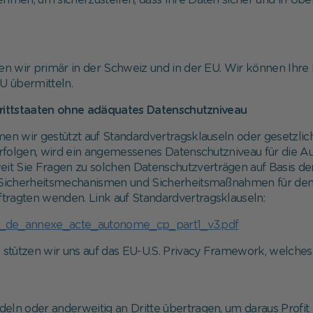
men, um sicherzustellen, dass Ihre Daten sicher und in Übe
en wir primär in der Schweiz und in der EU. Wir können Ihr
U übermitteln.
rittstaaten ohne adäquates Datenschutzniveau
en wir gestützt auf Standardvertragsklauseln oder gesetzli
olgen, wird ein angemessenes Datenschutzniveau für die Au
it Sie Fragen zu solchen Datenschutzverträgen auf Basis d
Sicherheitsmechanismen und Sicherheitsmaßnahmen für den D
tragten wenden. Link auf Standardvertragsklauseln:
les/1_de_annexe_acte_autonome_cp_part1_v3.pdf
tützen wir uns auf das EU-U.S. Privacy Framework, welches se
eln oder anderweitig an Dritte übertragen, um daraus Profit 