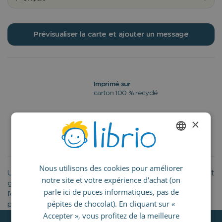
Prévisualiser la carte et ajouter un message
Imprimé sur
carton 100 % recyclé
×
Dimensions de la carte
5x7 in / 12x17 cm
ENGLISH
Nous utilisons des cookies pour améliorer
GERMAN
Une carte personnalisée pour envoyer vos vœux à un enfant
notre site et votre expérience d'achat (on
grâce à nos animaux de la forêt ♥ Personnalisez le nom de
SPANISH
parle ici de puces informatiques, pas de
l’enfant ♥ Ajoutez un message personnel ou laissez blanc
FRENCH
pépites de chocolat). En cliquant sur «
pour le compléter plus tard.
Accepter », vous profitez de la meilleure
ITALIAN