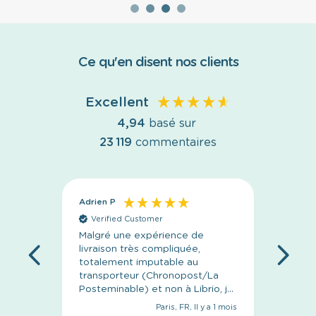
Ce qu'en disent nos clients
Excellent
4,94
basé sur
23 119
commentaires
Adrien P
Anony
Verified Customer
Veri
Malgré une expérience de
C’est p
livraison très compliquée,
l’emba
totalement imputable au
livrais
transporteur (Chronopost/La
concep
Posteminable) et non à Librio, je
tiens à saluer le
Paris, FR, Il y a 1 mois
professionnalisme de leur