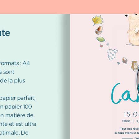
ute
formats : A4
s sont
de la plus
papier parfait,
n papier 100
en matière de
nte et est ultra
ptimale. De