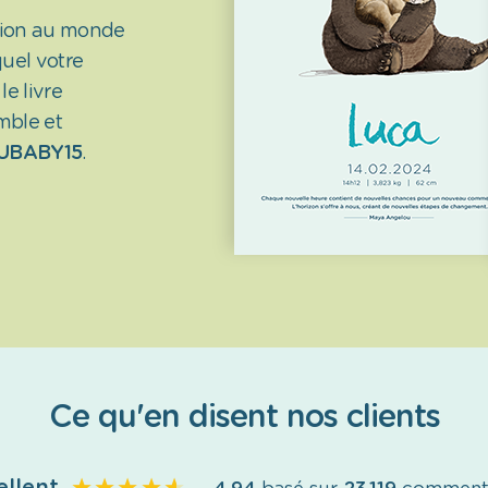
ction au monde
uel votre
e livre
mble et
UBABY15
.
Ce qu'en disent nos clients