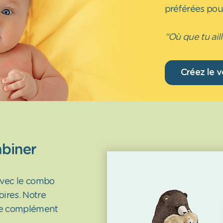
préférées pour
“Où que tu ail
Créez le v
mbiner
avec le combo
ires. Notre
 le complément