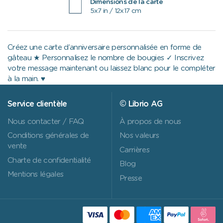
Dimensions de la carte
5x7 in / 12x17 cm
Créez une carte d’anniversaire personnalisée en forme de
gâteau ★ Personnalisez le nombre de bougies ✓ Inscrivez
votre message maintenant ou laissez blanc pour le compléter
à la main. ♥
Service clientèle
© Librio AG
Nous contacter / FAQ
À propos de nous
Conditions générales de
Nos valeurs
vente
Carrières
Charte de confidentialité
Blog
Mentions légales
Presse