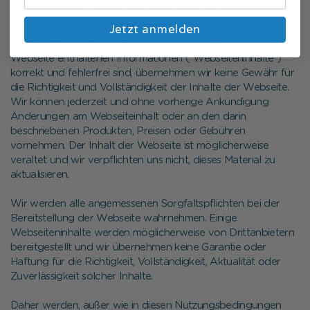
Haftungsausschluss und Haftungsbeschränkung
Jetzt anmelden
Obwohl wir uns bemühen sicherzustellen, dass die auf der
Webseite enthaltenen Informationen ("Webseiteninhalte”)
korrekt und fehlerfrei sind, übernehmen wir keine Gewähr für
die Richtigkeit und Vollständigkeit der Inhalte der Webseite.
Wir können jederzeit und ohne vorherige Ankündigung
Änderungen am Webseiteinhalt oder an den darin
beschriebenen Produkten, Preisen oder Gebühren
vornehmen. Der Inhalt der Webseite ist möglicherweise
veraltet und wir verpflichten uns nicht, dieses Material zu
aktualisieren.
Wir werden alle angemessenen Sorgfaltspflichten bei der
Bereitstellung der Webseite wahrnehmen. Einige
Webseiteninhalte werden möglicherweise von Drittanbietern
bereitgestellt und wir übernehmen keine Garantie oder
Haftung für die Richtigkeit, Vollständigkeit, Aktualität oder
Zuverlässigkeit solcher Inhalte.
Daher werden, außer wie in diesen Nutzungsbedingungen